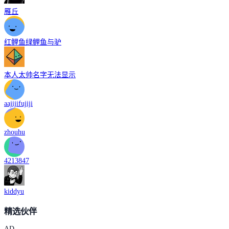
雁丘
红鲤鱼绿鲤鱼与驴
本人太帅名字无法显示
aajijifujiji
zhouhu
4213847
kiddyu
精选伙伴
AD