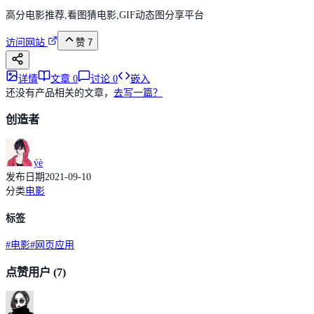
高分电影推荐,看图猜电影,GIF动态图分享平台
访问网站
赞
7
详情
文章
0
讨论
0
嵌入
还没有产品相关的文章，
去写一篇？
创造者
ýè
发布日期
2021-09-10
分类
电影
标签
#
电影
#
网页应用
点赞用户
(7)