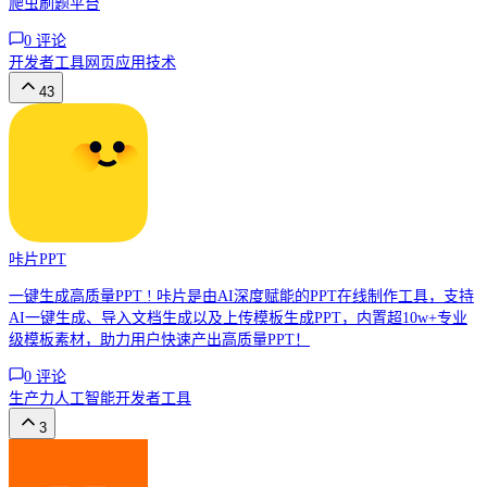
爬虫刷题平台
0
评论
开发者工具
网页应用
技术
43
咔片PPT
一键生成高质量PPT ! 咔片是由AI深度赋能的PPT在线制作工具，支持
AI一键生成、导入文档生成以及上传模板生成PPT，内置超10w+专业
级模板素材，助力用户快速产出高质量PPT！
0
评论
生产力
人工智能
开发者工具
3