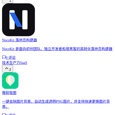
1
NocoKit 落地页构建器
NocoKit 是面向初创团队、独立开发者和增黑客的高转化落地页构建器
0
评论
技术
生产力
SaaS
2
傲软抠图
一键去除图片背景，自动生成透明PNG图片，并支持快速更换图片背
景。