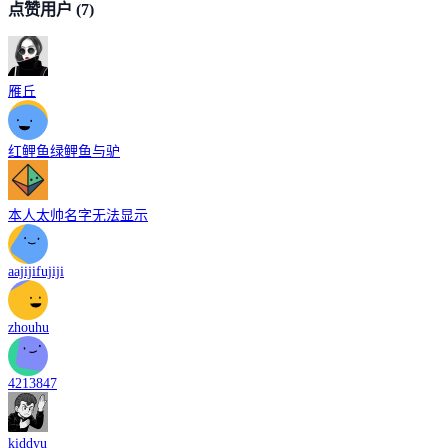
点赞用户
(7)
雁丘
红鲤鱼绿鲤鱼与驴
本人太帅名字无法显示
aajijifujiji
zhouhu
4213847
kiddyu