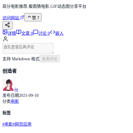
高分电影推荐,看图猜电影,GIF动态图分享平台
访问网站
赞
7
详情
文章
0
讨论
0
嵌入
支持 Markdown 格式
发表评论
创造者
ýè
发布日期
2021-09-10
分类
电影
标签
#
电影
#
网页应用