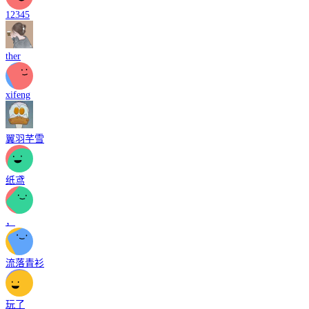
12345
ther
xifeng
翼羽芊雪
纸鸢
，
流落青衫
玩了