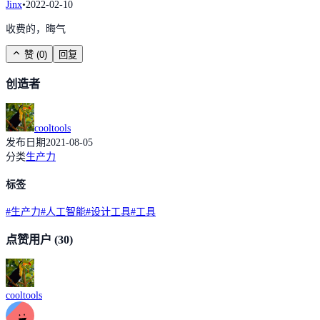
Jinx
•
2022-02-10
收费的，晦气
赞
(
0
)
回复
创造者
cooltools
发布日期
2021-08-05
分类
生产力
标签
#
生产力
#
人工智能
#
设计工具
#
工具
点赞用户
(30)
cooltools