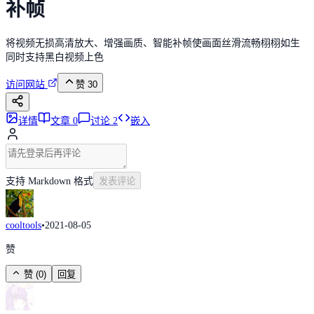
补帧
将视频无损高清放大、增强画质、智能补帧使画面丝滑流畅栩栩如生
同时支持黑白视频上色
访问网站
赞
30
详情
文章
0
讨论
2
嵌入
支持 Markdown 格式
发表评论
cooltools
•
2021-08-05
赞
赞
(
0
)
回复