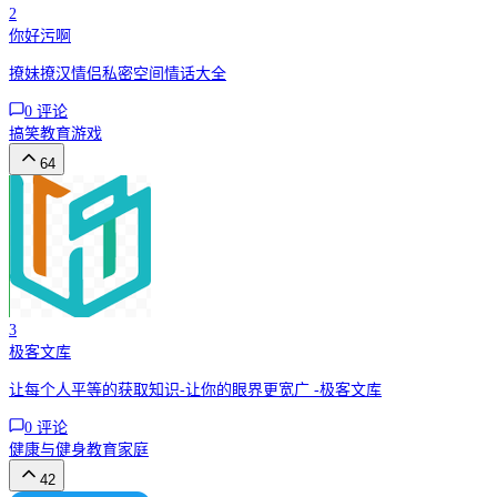
2
你好污啊
撩妹撩汉情侣私密空间情话大全
0
评论
搞笑
教育
游戏
64
3
极客文库
让每个人平等的获取知识-让你的眼界更宽广 -极客文库
0
评论
健康与健身
教育
家庭
42