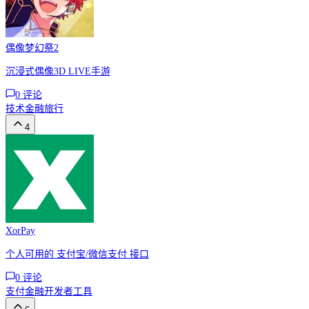
偶像梦幻祭2
沉浸式偶像3D LIVE手‪游‬
0
评论
技术
金融
旅行
4
XorPay
个人可用的 支付宝/微信支付 接口
0
评论
支付
金融
开发者工具