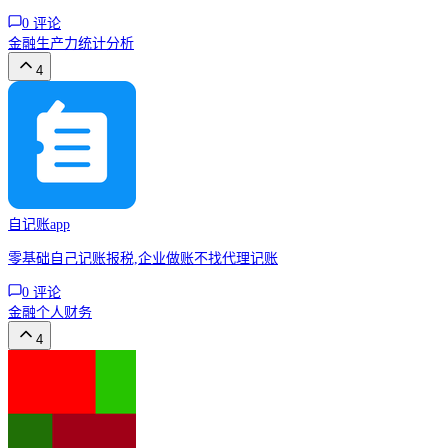
0
评论
金融
生产力
统计分析
4
自记账app
零基础自己记账报税,企业做账不找代理记账
0
评论
金融
个人财务
4