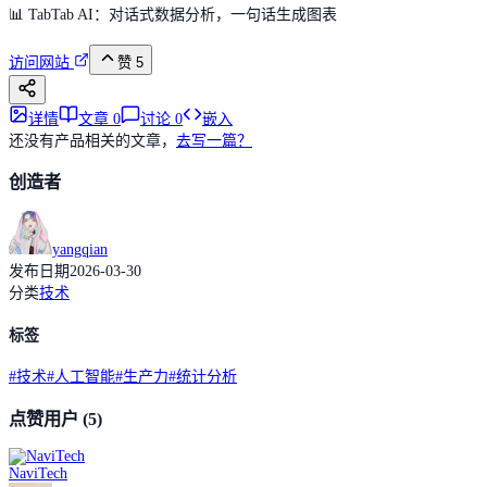
📊 TabTab AI：对话式数据分析，一句话生成图表
访问网站
赞
5
详情
文章
0
讨论
0
嵌入
还没有产品相关的文章，
去写一篇？
创造者
yangqian
发布日期
2026-03-30
分类
技术
标签
#
技术
#
人工智能
#
生产力
#
统计分析
点赞用户
(5)
NaviTech