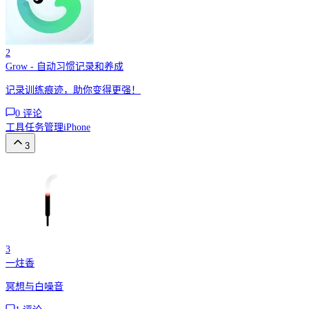
2
Grow - 自动习惯记录和养成
记录训练痕迹，助你变得更强‪！‬
0
评论
工具
任务管理
iPhone
3
3
一炷香
冥想与白噪音