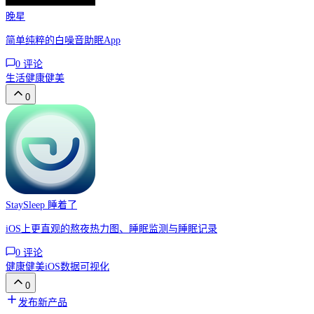
晚星
简单纯粹的白噪音助眠App
0
评论
生活
健康健美
0
StaySleep 睡着了
iOS上更直观的熬夜热力图、睡眠监测与睡眠记录
0
评论
健康健美
iOS
数据可视化
0
发布新产品