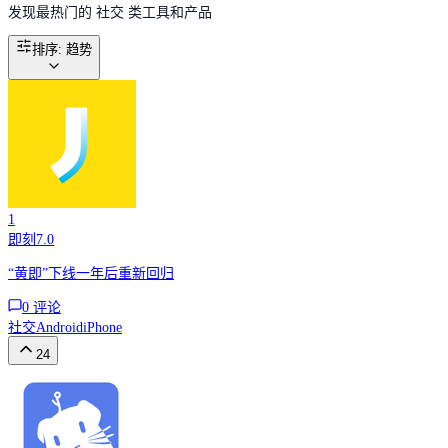
发现最热门的 社交 类工具和产品
排序
:
趋势
1
即刻7.0
“黄即”下线一年后重新回归
0
评论
社交
Android
iPhone
24