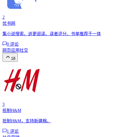
2
优书网
集小说搜索、追更阅读、读者评分、书单推荐于一体
0
评论
网页应用
社交
18
3
抵制H&M
抵制H&M，支持新疆棉。
1
评论