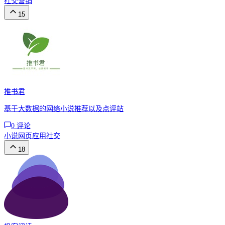
社交
营销
15
推书君
基于大数据的网络小说推荐以及点评站
0
评论
小说
网页应用
社交
18