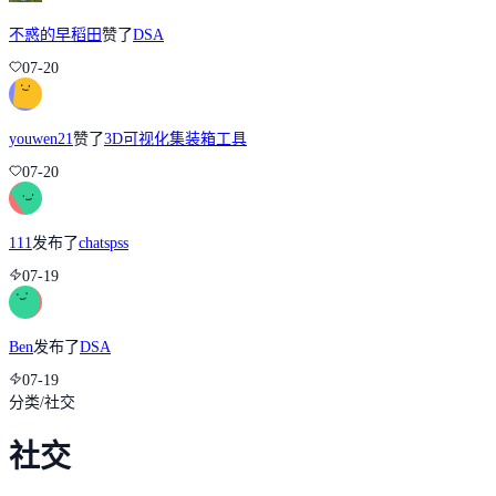
不惑的早稻田
赞了
DSA
07-20
youwen21
赞了
3D可视化集装箱工具
07-20
111
发布了
chatspss
07-19
Ben
发布了
DSA
07-19
分类
/
社交
社交