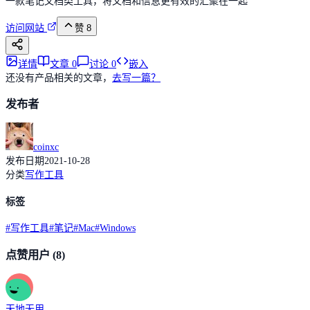
一款笔记文档类工具，将文档和信息更有效的汇聚在一起
访问网站
赞
8
详情
文章
0
讨论
0
嵌入
还没有产品相关的文章，
去写一篇？
发布者
coinxc
发布日期
2021-10-28
分类
写作工具
标签
#
写作工具
#
笔记
#
Mac
#
Windows
点赞用户
(8)
天地无用