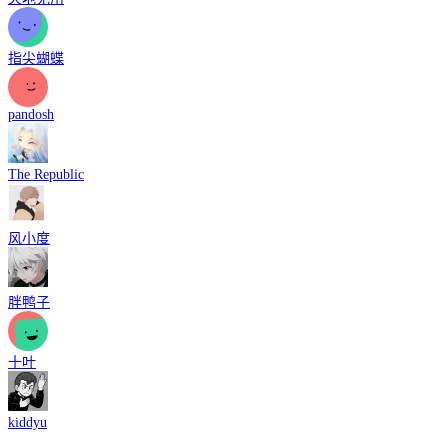
指尖蝴蝶
pandosh
The Republic
风小度
胖鸭子
十叶
kiddyu