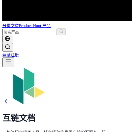
分类
文章
Product Hunt 产品
登录
注册
互链文档