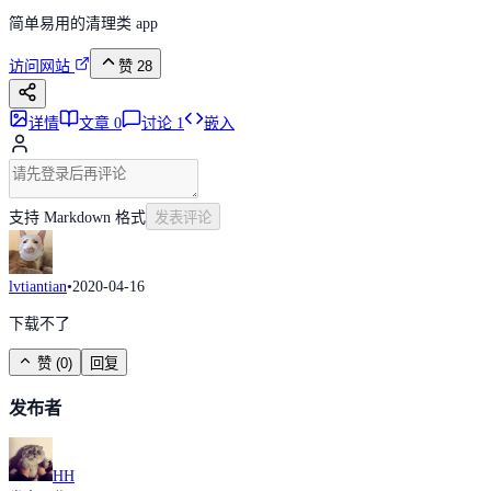
简单易用的清理类 app
访问网站
赞
28
详情
文章
0
讨论
1
嵌入
支持 Markdown 格式
发表评论
lvtiantian
•
2020-04-16
下载不了
赞
(
0
)
回复
发布者
HH