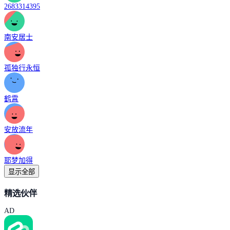
2683314395
南安居士
孤独行永恒
鹤霄
安放流年
耶梦加得
显示全部
精选伙伴
AD