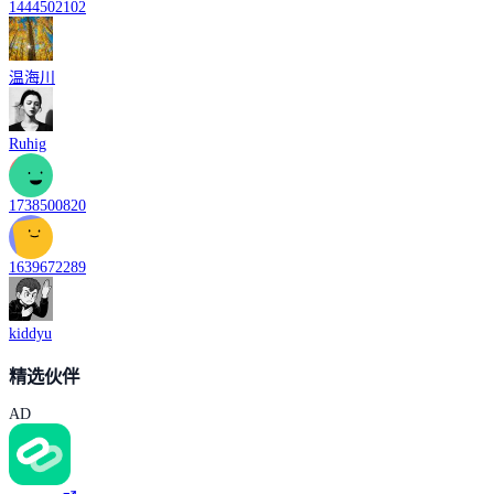
1444502102
温海川
Ruhig
1738500820
1639672289
kiddyu
精选伙伴
AD