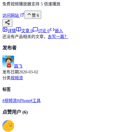
免费视频播放器支持 5 倍速播放
访问网站
赞
6
详情
文章
0
讨论
0
嵌入
还没有产品相关的文章，
去写一篇？
发布者
路飞
发布日期
2020-03-02
分类
视频流
标签
#
视频流
#
iPhone
#
工具
点赞用户
(6)