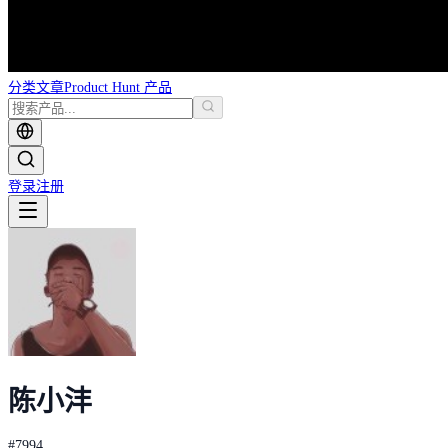
分类
文章
Product Hunt 产品
登录
注册
陈小沣
#
7994