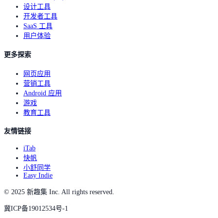
设计工具
开发者工具
SaaS 工具
用户体验
更多探索
网页应用
营销工具
Android 应用
游戏
教育工具
友情链接
iTab
快帆
小舒同学
Easy Indie
© 2025 新趣集 Inc. All rights reserved.
冀ICP备19012534号-1