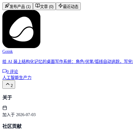
发布产品 (1)
文章 (0)
最近动态
Goink
给 AI 装上结构化记忆的桌面写作系统：角色/伏笔/弧线自动追踪，写完
0
评论
人工智能
生产力
2
关于
加入于 2026-07-03
社区贡献