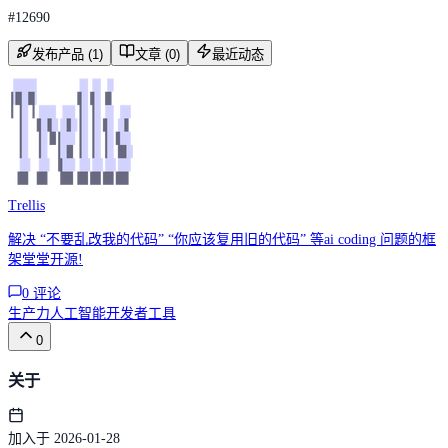
#
12690
发布产品 (1)
文章 (0)
最近动态
Trellis
解决 “不要乱改我的代码” “你应该复用旧的代码” 等ai coding 问题的框
架堂堂开源!
0
评论
生产力
人工智能
开发者工具
0
关于
加入于 2026-01-28